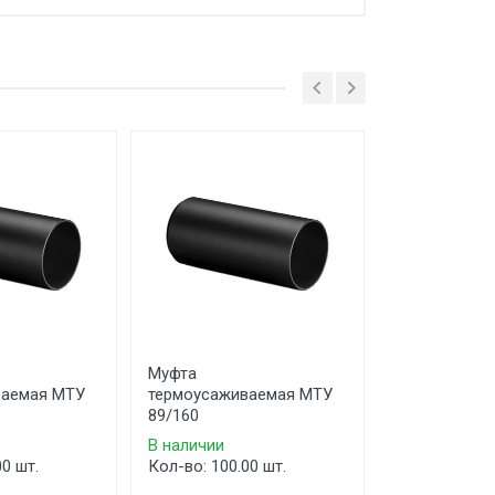
Муфта
Муфта
ваемая МТУ
термоусаживаемая МТУ
термоусажи
89/160
89/180
В наличии
В наличии
00 шт.
Кол-во: 100.00 шт.
Кол-во: 100.