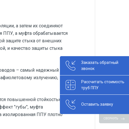
ляции, а затем их соединяют
я ППУ, а муфта обрабатывается
ной защите стыка от внешних
ой, и качество защиты стыка
Заказать обратный
звонок
роводов – самый надежный
трафиолетовому излучению,
Рассчитать стоимость
труб ППУ
тся повышенной стойкостью,
Оставить заявку
ффект "губы", муфта
ба изолированная ППУ плотно
СВЕРНУТЬ