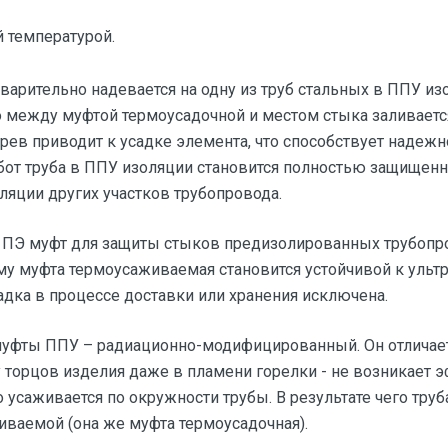
 температурой.
рительно надевается на одну из труб стальных в ППУ изо
 между муфтой термоусадочной и местом стыка заливаетс
рев приводит к усадке элемента, что способствует надеж
бот труба в ППУ изоляции становится полностью защищенн
оляции других участков трубопровода.
 ПЭ муфт для защиты стыков предизолированных трубоп
ому муфта термоусаживаемая становится устойчивой к уль
адка в процессе доставки или хранения исключена.
 муфты ППУ – радиационно-модифицированный. Он отличае
 торцов изделия даже в пламени горелки - не возникает э
усаживается по окружности трубы. В результате чего тру
ваемой (она же муфта термоусадочная).