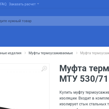
FAQ
Заказать расчет
нные изделия
Муфты термоусаживаемые
Муфта термоуса
Муфта тер
МТУ 530/71
Купить муфту термоусажи
изоляции. Входит в компл
изолирует стык стальных 