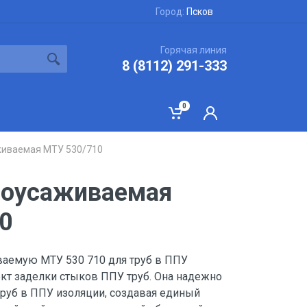
Город:
Псков
Горячая линия
8 (8112) 291-333
0
живаемая МТУ 530/710
моусаживаемая
0
ваемую МТУ 530 710 для труб в ППУ
ект заделки стыков ППУ труб. Она надежно
труб в ППУ изоляции, создавая единый