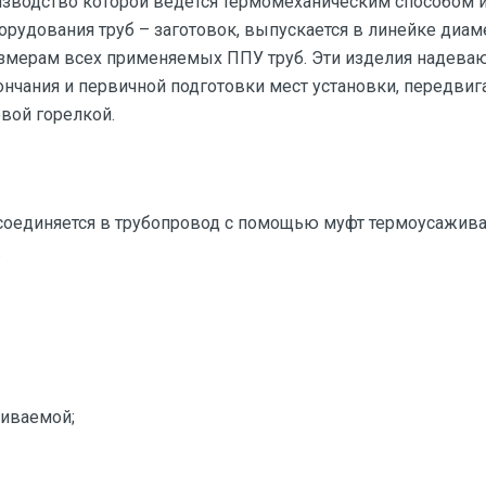
зводство которой ведется термомеханическим способом 
орудования труб – заготовок, выпускается в линейке диа
змерам всех применяемых ППУ труб. Эти изделия надевают
кончания и первичной подготовки мест установки, передви
вой горелкой.
соединяется в трубопровод с помощью муфт термоусажив
:
иваемой;