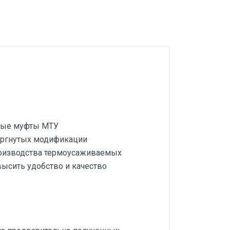
мые муфты МТУ
вергнутых модификации
роизводства термоусаживаемых
высить удобство и качество