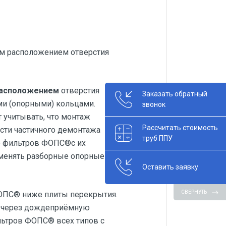
м расположением отверстия
расположением
отверстия
Заказать обратный
и (опорными) кольцами.
звонок
 учитывать, что монтаж
Рассчитать стоимость
сти частичного демонтажа
труб ППУ
ве фильтров ФОПС®с их
рименять разборные опорные
Оставить заявку
СВЕРНУТЬ
ОПС® ниже плиты перекрытия.
я через дождеприёмную
льтров ФОПС® всех типов с