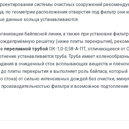
проектировании системы очистных сооружений рекомендуе
, по геометрии расположения отверстия под фильтр они 
рые данные кольца устанавливаются.
рганизации байпасной линии, а также при установке фильт
дождеприёмную решётку (ниже плиты перекрытия), реком
 с переливной трубой
ОК-1,0-0,58-А-ПТ, отличающееся от О
лотнение устанавливается труба. Труба имеет коленообразн
адания в очищенный сток всплывающих веществ и плёноч
 до плиты перекрытия и выполняет роль байпаса, который 
го стока) от сильно интенсивных дождей без очистки, мину
 производительностью фильтра и возможное подтопление 