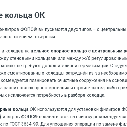
 кольца ОК
фильтров ФОПС® выпускаются двух типов – с центральны
расположением отверстия.
 в колодец на
цельное опорное кольцо с центральным 
жду стеновыми кольцами или между ж/б регулировочным
равило, не требуют дополнительной герметизации. Следует
же смонтированные колодцы затруднён из-за необходимо
екомендуется планировать очистные сооружения на осно
а ранних этапах проектирования и строительства, либо п
рых исключается потребность в разборе колодца.
рные кольца
ОК используются для установки фильтров Ф
 фильтров ФОПС® подавать сток на очистку рекомендуетс
к по ГОСТ 3634-99. Для упрощения операции по замене фи