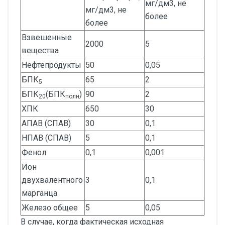
мг/дм3, не
мг/дм3, не
более
более
Взвешенные
2000
5
вещества
Нефтепродукты
50
0,05
БПК
65
2
5
БПК
(БПК
)
90
2
20
полн
ХПК
650
30
АПАВ (СПАВ)
30
0,1
НПАВ (СПАВ)
5
0,1
Фенол
0,1
0,001
Ион
двухвалентного
3
0,1
марганца
Железо общее
5
0,05
В случае, когда фактическая исходная