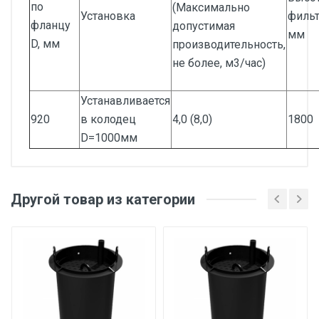
по
(Максимально
Установка
фильт
фланцу
допустимая
мм
D, мм
производительность,
не более, м3/час)
Устанавливается
920
в колодец
4,0 (8,0)
1800
D=1000мм
Другой товар из категории