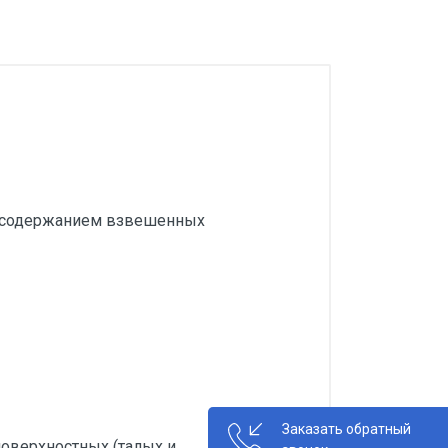
им содержанием взвешенных
Заказать обратный
поверхностных (талых и