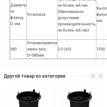
Диаметр
не более, м3/час
Высо
по
(Максимально
Установка
фильт
фланцу
допустимая
мм
D, мм
производительность,
не более, м3/час)
Устанавливается
580
через люк
2,0 (4,0)
1200
D=580мм
Другой товар из категории