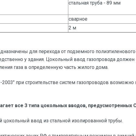
стальная труба - 89 мм
сварное
2 м
назначены для перехода от подземного полиэтиленового
едственно у здания. Цокольный ввод газопровода должен 
ления газа в определенную часть жилого дома.
3-2003" при строительстве систем газопроводов возможно
гает все 3 типа цокольных вводов, предусмотренных С
ый цокольный ввод из стальной изолированной трубы.
матических зонах РФ с температурным режимом в зимний пе