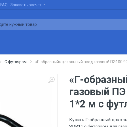
FAQ
Заказать расчет
С футляром
«Г-образный» цокольный ввод газовый ПЭ100 90
«Г-образны
газовый ПЭ
1*2 м с фу
Купить Г-образный цоколь
SDR11 с футляром для газо