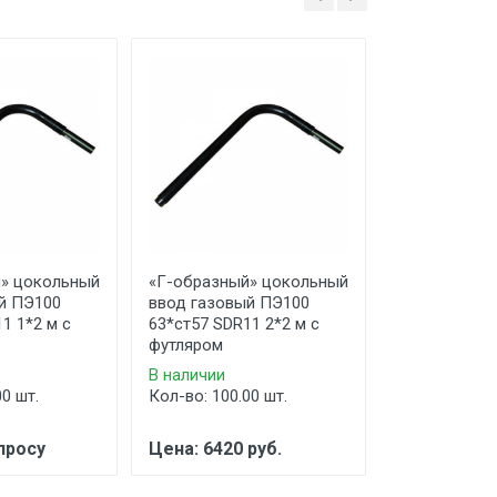
» цокольный
«Г-образный» цокольный
«Г-образный
й ПЭ100
ввод газовый ПЭ100
ввод газовы
1 1*2 м с
63*ст57 SDR11 2*2 м с
63*ст57 SDR1
футляром
футляром
В наличии
В наличии
00 шт.
Кол-во: 100.00 шт.
Кол-во: 100.
просу
Цена: 6420 руб.
Цена: 5680 