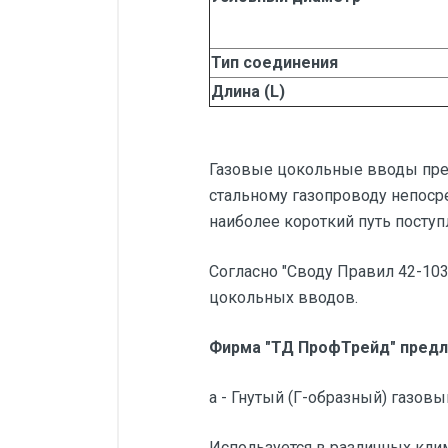
Тип соединения
Длина (L)
Газовые цокольные вводы пред
стальному газопроводу непоср
наиболее короткий путь поступ
Согласно "Своду Правил 42-10
цокольных вводов.
Фирма "ТД ПрофТрейд" предла
а - Гнутый (Г-образный) газов
Используется в различных кли