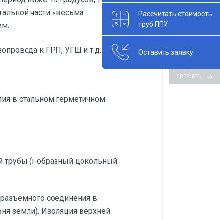
тальной части «весьма
Рассчитать стоимость
труб ППУ
мм.
опровода к ГРП, УГШ и т.д.
Оставить заявку
СВЕРНУТЬ
лия в стальном герметичном
й трубы (i-образный цокольный
еразъемного соединения в
ня земли). Изоляция верхней