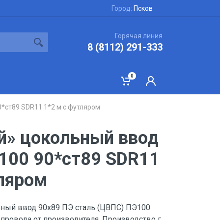
Город:
Псков
Горячая линия
8 (8112) 291-333
0
*ст89 SDR11 1*2 м с футляром
й» цокольный ввод
100 90*ст89 SDR11
тляром
ный ввод 90х89 ПЭ сталь (ЦВПС) ПЭ100
провода от производителя. Производство г.