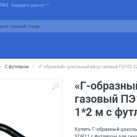
FAQ
Заказать расчет
С футляром
«Г-образный» цокольный ввод газовый ПЭ100 32
«Г-образны
газовый ПЭ
1*2 м с фу
Купить Г-образный цоколь
SDR11 с футляром для газо