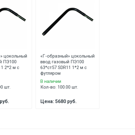
» цокольный
«Г-образный» цокольный
«Г-образный
й ПЭ100
ввод газовый ПЭ100
ввод газовы
1 2*2 м с
63*ст57 SDR11 1*2 м с
90*ст89 SDR1
футляром
футляром
В наличии
В наличии
00 шт.
Кол-во: 100.00 шт.
Кол-во: 100.
руб.
Цена: 5680 руб.
Цена по за