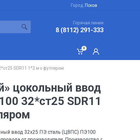
Город:
Псков
Горячая линия
8 (8112) 291-333
0
*ст25 SDR11 1*2 м с футляром
й» цокольный ввод
100 32*ст25 SDR11
тляром
ный ввод 32х25 ПЭ сталь (ЦВПС) ПЭ100
провода от производителя. Производство г.