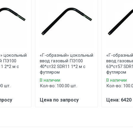
» цокольный
«Г-образный» цокольный
«Г-образный
й ПЭ100
ввод газовый ПЭ100
ввод газовы
1 2*2 м с
40*ст32 SDR11 1*2 м с
63*ст57 SDR1
футляром
футляром
В наличии
В наличии
00 шт.
Кол-во: 100.00 шт.
Кол-во: 100.
просу
Цена по запросу
Цена: 6420 