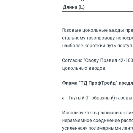
Длина (L)
Газовые цокольные вводы пред
стальному газопроводу непоср
наиболее короткий путь поступ
Согласно "Своду Правил 42-10
цокольных вводов.
Фирма "ТД ПрофТрейд" предла
а - Гнутый (Г-образный) газов
Используется в различных кли
неразъемное соединение распол
усиленная» полимерными лента