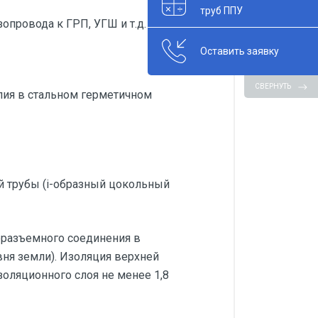
труб ППУ
опровода к ГРП, УГШ и т.д.
Оставить заявку
СВЕРНУТЬ
лия в стальном герметичном
й трубы (i-образный цокольный
еразъемного соединения в
ня земли). Изоляция верхней
оляционного слоя не менее 1,8