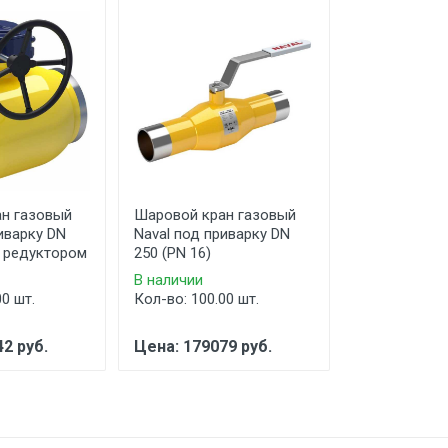
н газовый
Шаровой кран газовый
Шаровой кра
иварку DN
Naval под приварку DN
Naval под пр
с редуктором
250 (PN 16)
250 (PN 16) 
В наличии
В наличии
00 шт.
Кол-во: 100.00 шт.
Кол-во: 100.
2 руб.
Цена: 179079 руб.
Цена: 20680