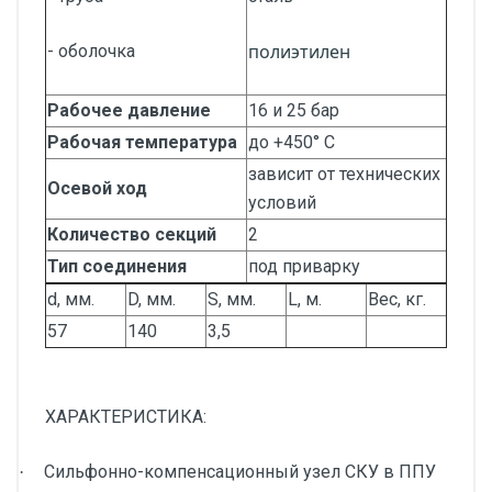
полиэтилен
- оболочка
Рабочее давление
16 и 25 бар
Рабочая температура
до +450° С
зависит от технических
Осевой ход
условий
Количество секций
2
Тип соединения
под приварку
d, мм.
D, мм.
S, мм.
L, м.
Вес, кг.
57
140
3,5
ХАРАКТЕРИСТИКА:
Сильфонно-компенсационный узел СКУ в ППУ
·