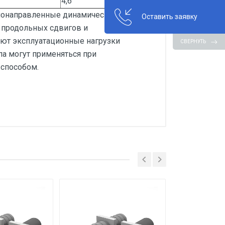
4,6
нонаправленные динамические
Оставить заявку
 продольных сдвигов и
ют эксплуатационные нагрузки
СВЕРНУТЬ
па могут применяться при
способом.