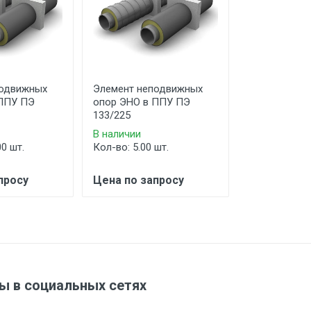
подвижных
Элемент неподвижных
Элемент не
 ППУ ПЭ
опор ЭНО в ППУ ПЭ
опор ЭНО в
133/225
159/250
В наличии
В наличии
00 шт.
Кол-во: 5.00 шт.
Кол-во: 100.
просу
Цена по запросу
Цена по за
ы в социальных сетях