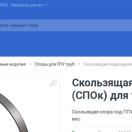
FAQ
Заказать расчет
нные изделия
Опоры для ППУ труб
Скользящая подкладная 
Скользящая
(СПОк) для 
Скользящая опора под ППУ 
вес.