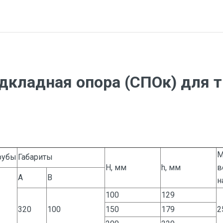
дкладная опора (СПОк) для т
М
рубы
Габариты
H, мм
h, мм
в
A
B
н
100
129
320
100
150
179
2